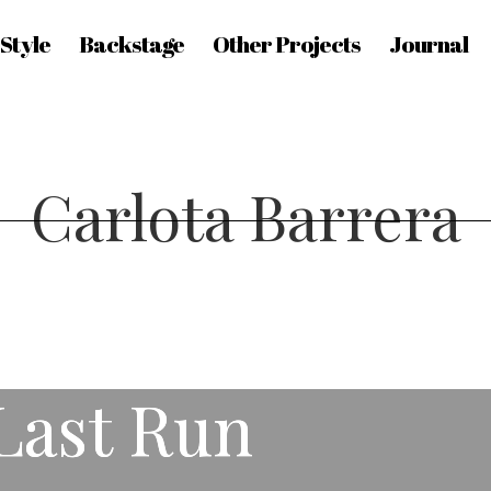
 Style
Backstage
Other Projects
Journal
Carlota Barrera
he Last Run
he Last Run