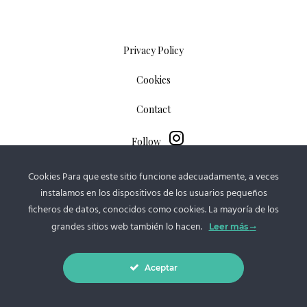
Privacy Policy
Cookies
Contact
Follow
Cookies Para que este sitio funcione adecuadamente, a veces
instalamos en los dispositivos de los usuarios pequeños
© 2016 - 2021 Alexánder C. Luque | All rights reserved
ficheros de datos, conocidos como cookies. La mayoría de los
grandes sitios web también lo hacen.
Leer más
Aceptar