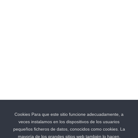
Privacy Policy
Cookies Para que este sitio funcione adecuadamente, a
Cookies
veces instalamos en los dispositivos de los usuarios
pequeños ficheros de datos, conocidos como cookies. La
Contact
mayoría de los grandes sitios web también lo hacen.