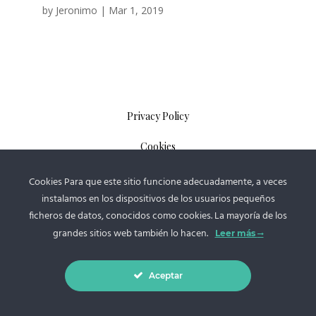
by
Jeronimo
|
Mar 1, 2019
Privacy Policy
Cookies
Contact
Cookies Para que este sitio funcione adecuadamente, a veces
instalamos en los dispositivos de los usuarios pequeños
Follow
ficheros de datos, conocidos como cookies. La mayoría de los
grandes sitios web también lo hacen.
Leer más
© 2016 - 2021 Alexánder C. Luque | All rights reserved
Aceptar